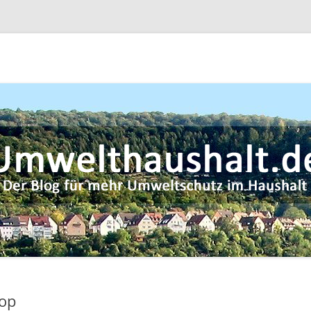
halt –
top