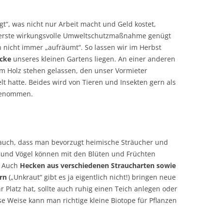
gt“, was nicht nur Arbeit macht und Geld kostet,
s erste wirkungsvolle Umweltschutzmaßnahme genügt
nicht immer „aufräumt“. So lassen wir im Herbst
Ecke
unseres kleinen Gartens liegen. An einer anderen
em Holz stehen gelassen, den unser Vormieter
t hatte. Beides wird von Tieren und Insekten gern als
ngenommen.
auch, dass man bevorzugt heimische Sträucher und
n und Vögel können mit den Blüten und Früchten
. Auch
Hecken aus verschiedenen Straucharten sowie
rn
(„Unkraut“ gibt es ja eigentlich nicht!) bringen neue
Platz hat, sollte auch ruhig einen Teich anlegen oder
e Weise kann man richtige kleine Biotope für Pflanzen